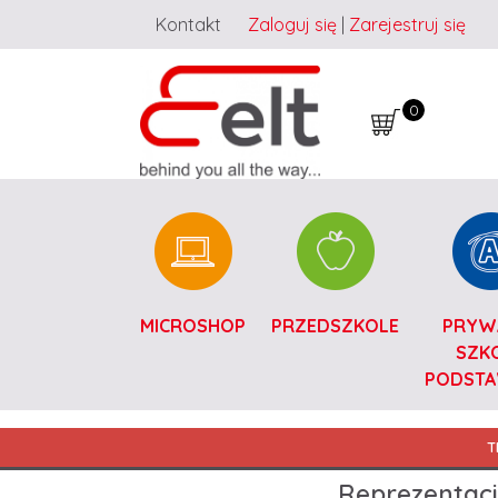
Kontakt
Zaloguj się
|
Zarejestruj się
0
Catalogue PL
MICROSHOP
PRZEDSZKOLE
PRYW
SZK
PODST
Main Navigation PL
T
Reprezentaci