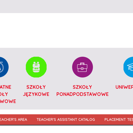
Przejdź do treści
ATNE
SZKOŁY
SZKOŁY
UNIWE
OŁY
JĘZYKOWE
PONADPODSTAWOWE
AWOWE
EACHER’S AREA
TEACHER'S ASSISTANT CATALOG
PLACEMENT TE