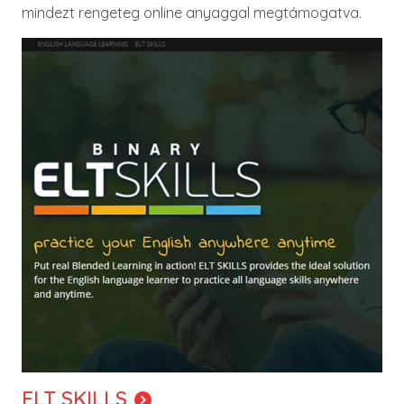
mindezt rengeteg online anyaggal megtámogatva.
Image
ELT SKILLS