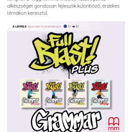
alkészséget gondosan fejlesztik különböző, érdekes
témákon keresztül.
Image