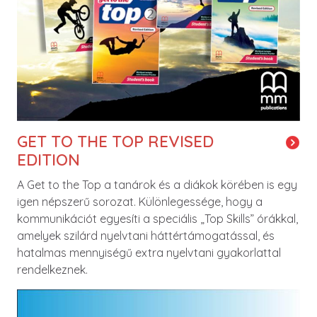
GET TO THE TOP REVISED
EDITION
A Get to the Top a tanárok és a diákok körében is egy
igen népszerű sorozat. Különlegessége, hogy a
kommunikációt egyesíti a speciális „Top Skills” órákkal,
amelyek szilárd nyelvtani háttértámogatással, és
hatalmas mennyiségű extra nyelvtani gyakorlattal
rendelkeznek.
Image