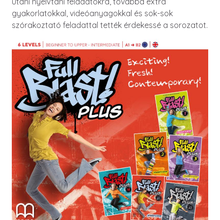
utáni nyelvtani feladatokra, továbbá extra
gyakorlatokkal, videóanyagokkal és sok-sok
szórakoztató feladattal tették érdekessé a sorozatot.
Image