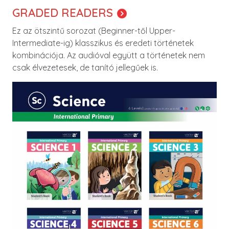
GRADED READERS
Ez az ötszintű sorozat (Beginner-től Upper-
Intermediate-ig) klasszikus és eredeti történetek
kombinációja. Az audióval együtt a történetek nem
csak élvezetesek, de tanító jellegűek is.
Image