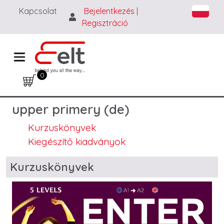
Skip to main content
Kapcsolat
Bejelentkezés
|
Regisztráció
0
upper primery (de)
Kurzuskönyvek
Kiegészítő kiadványok
Blocks
Kurzuskönyvek
Image