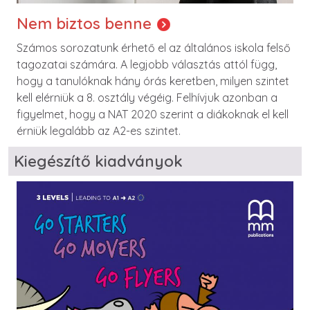
Nem biztos benne
Számos sorozatunk érhető el az általános iskola felső
tagozatai számára. A legjobb választás attól függ,
hogy a tanulóknak hány órás keretben, milyen szintet
kell elérniük a 8. osztály végéig. Felhívjuk azonban a
figyelmet, hogy a NAT 2020 szerint a diákoknak el kell
érniük legalább az A2-es szintet.
Kiegészítő kiadványok
Image