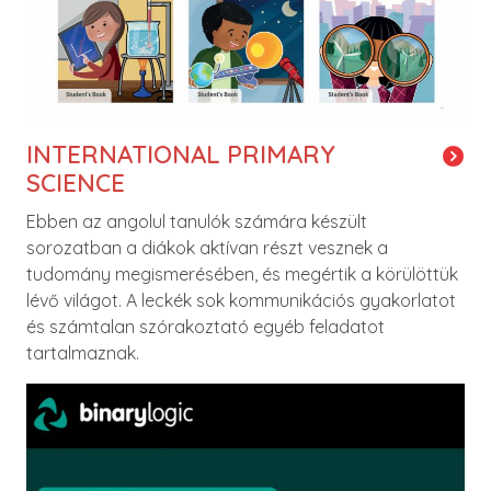
INTERNATIONAL PRIMARY
SCIENCE
Ebben az angolul tanulók számára készült
sorozatban a diákok aktívan részt vesznek a
tudomány megismerésében, és megértik a körülöttük
lévő világot. A leckék sok kommunikációs gyakorlatot
és számtalan szórakoztató egyéb feladatot
tartalmaznak.
Image