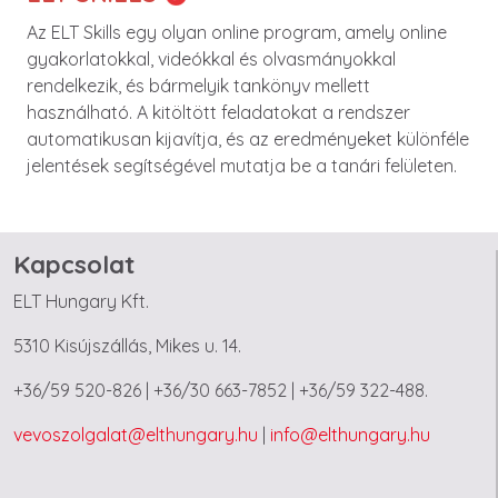
Az ELT Skills egy olyan online program, amely online
gyakorlatokkal, videókkal és olvasmányokkal
rendelkezik, és bármelyik tankönyv mellett
használható. A kitöltött feladatokat a rendszer
automatikusan kijavítja, és az eredményeket különféle
jelentések segítségével mutatja be a tanári felületen.
Kapcsolat
ELT Hungary Kft.
5310 Kisújszállás, Mikes u. 14.
+36/59 520-826 | +36/30 663-7852 | +36/59 322-488.
vevoszolgalat@elthungary.hu
|
info@elthungary.hu