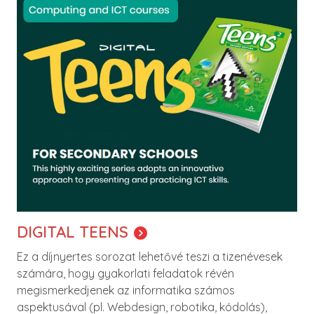
DIGITAL TEENS
Ez a díjnyertes sorozat lehetővé teszi a tizenévesek
számára, hogy gyakorlati feladatok révén
megismerkedjenek az informatika számos
aspektusával (pl. Webdesign, robotika, kódolás),